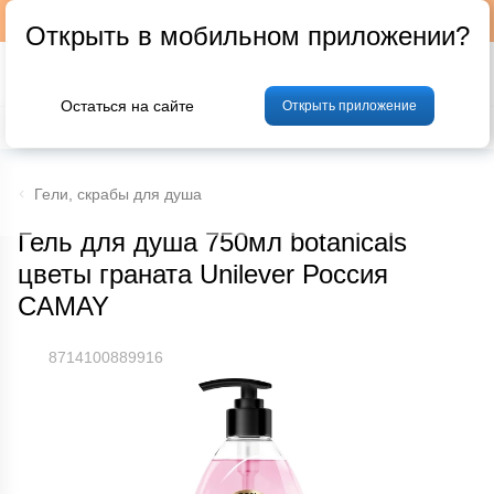
Подписывайтесь на наш телеграм-канал @p24by
Открыть в мобильном приложении?
Остаться на сайте
Открыть приложение
% Акции и скидки
Хлеб
Фрукты и овощи
Мясо
Птица
Мо
Гели, скрабы для душа
Гель для душа 750мл botanicals
цветы граната Unilever Россия
CAMAY
8714100889916