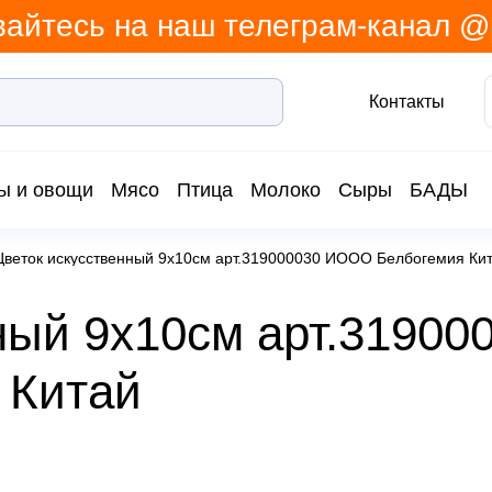
айтесь на наш телеграм-канал 
Контакты
ы и овощи
Мясо
Птица
Молоко
Сыры
БАДЫ
Цветок искусственный 9х10см арт.319000030 ИООО Белбогемия Ки
ный 9х10см арт.31900
 Китай