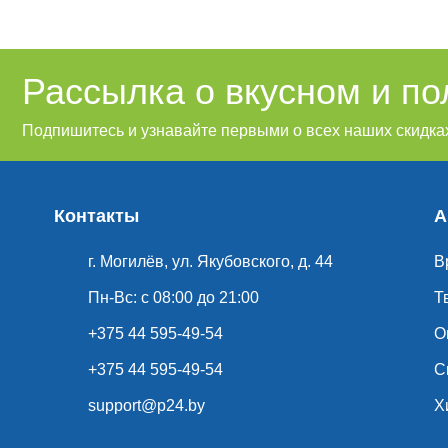
Рассылка о вкусном и п
Подпишитесь и узнавайте первыми о всех наших скидках
Контакты
А
г. Могилёв, ул. Якубовского, д. 44
В
Пн-Вс: с 08:00 до 21:00
Т
+375 44 595-49-54
О
+375 44 595-49-54
С
support@p24.by
Х