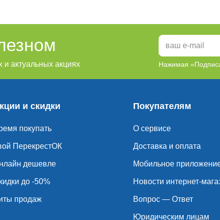
олезном
 и актуальных акциях
Нажимая «Подписа
кции и скидки
Покупателям
ремя покупать
О сервисе
вой ПерекрестОК
Доставка и оплата
нлайн дешевле
Мобильное приложени
кидки до -50%
Новости интернет-мага
иты продаж
Вопрос — Ответ
Юридическим лицам