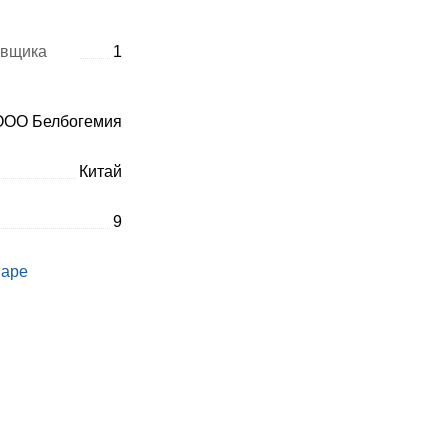
авщика
1
ОО Белбогемия
Китай
9
варе