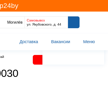
@p24by
Самовывоз
Могилёв
ул. Якубовского, д. 44
Доставка
Вакансии
Меню
тай
0030