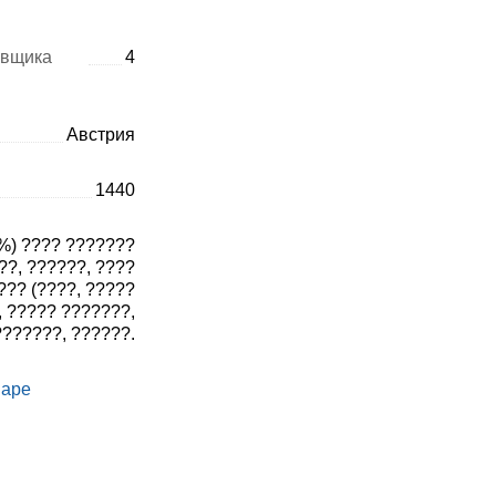
авщика
4
Австрия
1440
%) ???? ???????
??, ??????, ????
?? (????, ?????
, ????? ???????,
???????, ??????.
варе