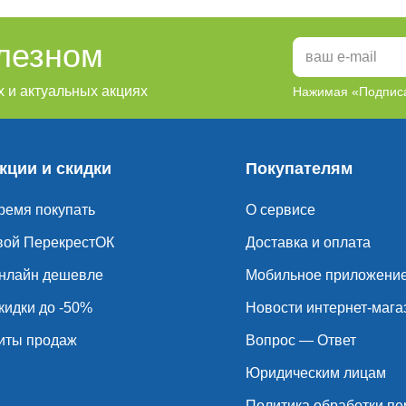
олезном
 и актуальных акциях
Нажимая «Подписа
кции и скидки
Покупателям
ремя покупать
О сервисе
вой ПерекрестОК
Доставка и оплата
нлайн дешевле
Мобильное приложени
кидки до -50%
Новости интернет-мага
иты продаж
Вопрос — Ответ
Юридическим лицам
Политика обработки п