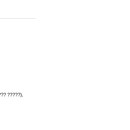
?? ?????),