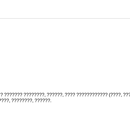
? ??????? ????????, ??????, ???? ???????????? (????, ???
???, ????????, ??????.