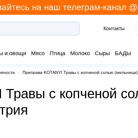
айтесь на наш телеграм-канал 
Контакты
ы и овощи
Мясо
Птица
Молоко
Сыры
БАДЫ
ряности
Приправа KOTANYI Травы с копченой солью (мельница)
 Травы с копченой с
стрия