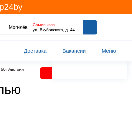
@p24by
Самовывоз
Могилёв
ул. Якубовского, д. 44
Доставка
Вакансии
Меню
 50г Австрия
олью