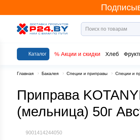
Подписыв
% Акции и скидки
Хлеб
Фрукт
Каталог
Главная
Бакалея
Специи и приправы
Специи и п
Приправа KOTANYI
(мельница) 50г Ав
9001414244050