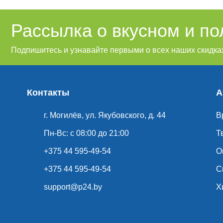
Рассылка о вкусном и п
Подпишитесь и узнавайте первыми о всех наших скидках
Контакты
А
г. Могилёв, ул. Якубовского, д. 44
В
Пн-Вс: с 08:00 до 21:00
Т
+375 44 595-49-54
О
+375 44 595-49-54
С
support@p24.by
Х