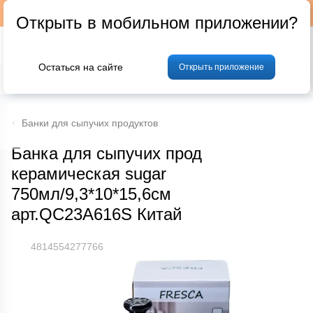
Подписывайтесь на наш телеграм-канал @p24by
Открыть в мобильном приложении?
Остаться на сайте
Открыть приложение
% Акции и скидки
Хлеб
Фрукты и овощи
Мясо
Птица
Мо
Банки для сыпучих продуктов
Банка для сыпучих прод
керамическая sugar
750мл/9,3*10*15,6см
арт.QC23A616S Китай
4814554277766