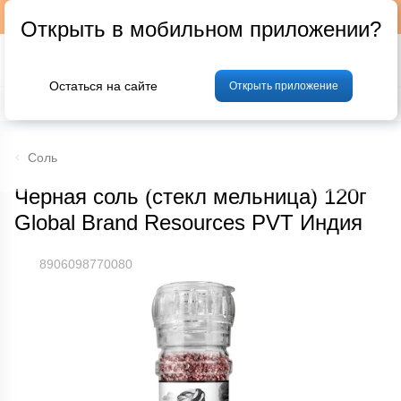
Подписывайтесь на наш телеграм-канал @p24by
Открыть в мобильном приложении?
Остаться на сайте
Открыть приложение
% Акции и скидки
Хлеб
Фрукты и овощи
Мясо
Птица
Мо
Соль
Черная соль (стекл мельница) 120г
Global Brand Resources PVT Индия
8906098770080