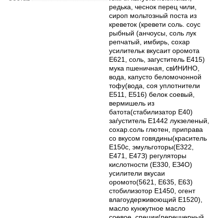
редька, чеснок перец чили,
сироп мольтозный поста из
креветок (кревети соль. соус
рыбный (анчоусы, соль лук
репчатый, имбирь, сохар
усилительк вкусаит оромота
E621, соль, загуститель E415)
мука пшеничная, свИНИНО,
вода, капусто беломочонной
тофу(вода, соя уплотнители
Е511, Е516) белок соевый,
вермишель из
батота(стабилизатор Е40)
заѓуститель Е1442 лукзеленый,
сохар.соль глютен, приправа
со вкусом говядины(краситель
Е150с, эмульготоры(Е322,
Е471, Е47З) регуляторы
кислотности (Е330, ЕЗ4О)
усилители вкусаи
оромото(5621, Е635, Е63)
стобилизотор Е1450, огент
влагоудерживоющий Е1520),
масло кунжутное масло
соевое, специи(перецчерный,