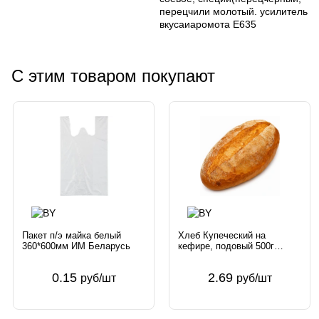
перецчили молотый. усилитель
вкусаиаромота Е635
С этим товаром покупают
Пакет п/э майка белый
Хлеб Купеческий на
360*600мм ИМ Беларусь
кефире, подовый 500г
Беларусь
0.15
2.69
руб/шт
руб/шт