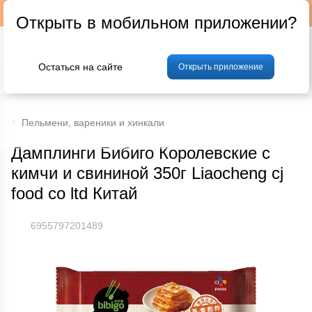
Подписывайтесь на наш телеграм-канал @p24by
Открыть в мобильном приложении?
Остаться на сайте
Открыть приложение
% Акции и скидки
Хлеб
Фрукты и овощи
Мясо
Птица
Мо
Пельмени, вареники и хинкали
Дамплинги Бибиго Королевские с
кимчи и свининой 350г Liaocheng cj
food co ltd Китай
6955797201489