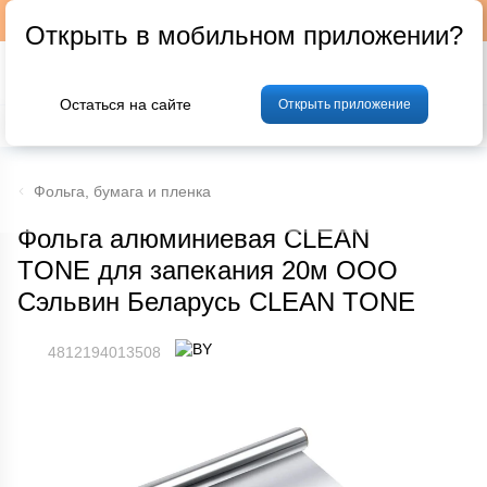
Подписывайтесь на наш телеграм-канал @p24by
Открыть в мобильном приложении?
Остаться на сайте
Открыть приложение
% Акции и скидки
Хлеб
Фрукты и овощи
Мясо
Птица
Мо
Фольга, бумага и пленка
Фольга алюминиевая CLEAN
TONE для запекания 20м ООО
Сэльвин Беларусь CLEAN TONE
4812194013508