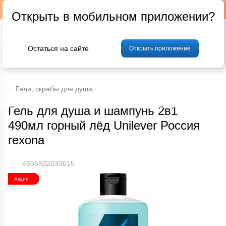
Подписывайтесь на наш телеграм-канал @p24by
Открыть в мобильном приложении?
Остаться на сайте
Открыть приложение
% Акции и скидки
Хлеб
Фрукты и овощи
Мясо
Птица
Мо
Гели, скрабы для душа
Гель для душа и шампунь 2в1
490мл горный лёд Unilever Россия
rexona
4605922033615
Акция