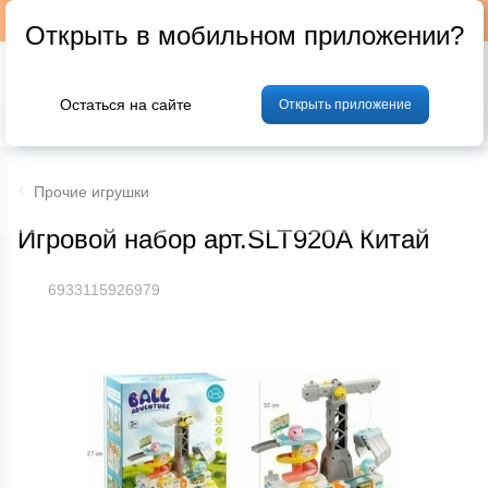
Подписывайтесь на наш телеграм-канал @p24by
Открыть в мобильном приложении?
Остаться на сайте
Открыть приложение
% Акции и скидки
Хлеб
Фрукты и овощи
Мясо
Птица
Мо
Прочие игрушки
Игровой набор арт.SLT920A Китай
6933115926979