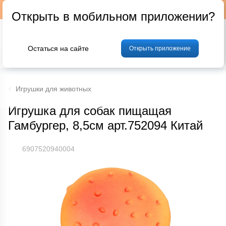
Подписывайтесь на наш телеграм-канал @p24by
Открыть в мобильном приложении?
Остаться на сайте
Открыть приложение
% Акции и скидки
Хлеб
Фрукты и овощи
Мясо
Птица
Мо
Игрушки для животных
Игрушка для собак пищащая
Гамбургер, 8,5см арт.752094 Китай
6907520940004