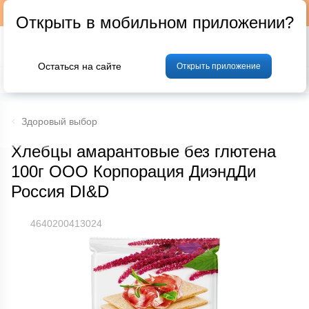
Подписывайтесь на наш телеграм-канал @p24by
Открыть в мобильном приложении?
Остаться на сайте
Открыть приложение
% Акции и скидки
Хлеб
Фрукты и овощи
Мясо
Птица
Мо
Здоровый выбор
Хлебцы амарантовые без глютена
100г ООО Корпорация ДиэндДи
Россия DI&D
4640200413024