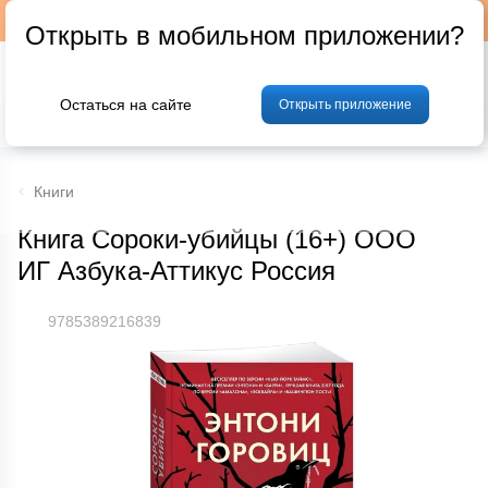
Подписывайтесь на наш телеграм-канал @p24by
Открыть в мобильном приложении?
Остаться на сайте
Открыть приложение
% Акции и скидки
Хлеб
Фрукты и овощи
Мясо
Птица
Мо
Книги
Книга Сороки-убийцы (16+) ООО
ИГ Азбука-Аттикус Россия
9785389216839