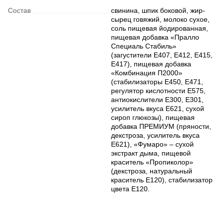
Состав
свинина, шпик боковой, жир-
сырец говяжий, молоко сухое,
соль пищевая йодированная,
пищевая добавка «Пралло
Специаль Стабиль»
(загустители Е407, Е412, Е415,
Е417), пищевая добавка
«Комбинация П2000»
(стабилизаторы Е450, Е471,
регулятор кислотности Е575,
антиокислители Е300, Е301,
усилитель вкуса Е621, сухой
сироп глюкозы), пищевая
добавка ПРЕМИУМ (пряности,
декстроза, усилитель вкуса
Е621), «Фумаро» – сухой
экстракт дыма, пищевой
краситель «Пропиколор»
(декстроза, натуральный
краситель Е120), стабилизатор
цвета Е120.