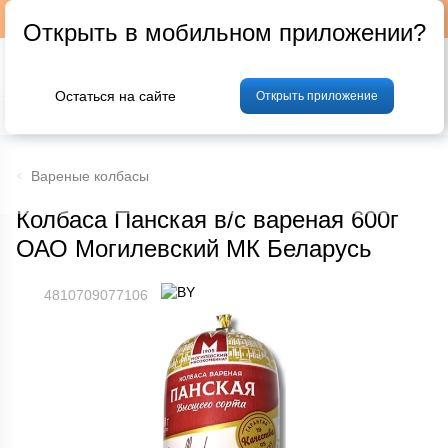
Подписывайтесь на наш телеграм-канал @p24by
Открыть в мобильном приложении?
Остаться на сайте
Открыть приложение
% Акции и скидки
Хлеб
Фрукты и овощи
Мясо
Птица
Мо
Вареные колбасы
Колбаса Панская в/с вареная 600г
ОАО Могилевский МК Беларусь
4810709077106