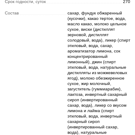
Срок годности, суток
270
Состав
сахар, фундук обжаренный
(кусочки), какао тертое, вода,
масло какао, молоко цельное
сухое, виски (дистиллят
зерновой, дистиллят
солодовый, вода), ликер (спирт
этиловый, вода, сахар,
ароматизатор лимона, сок
концентрированный
лимонный), джин (спирт
этиловый, вода, натуральные
дистилляты из можжевеловых
ягод), молоко обезжиренное
сухое, жир молочный,
загуститель (гуммиарабик),
лактоза, инвертный сахарный
сироп (инвертированный
сахар, вода), ликер со вкусом
лимона и лайма (спирт
этиловый, вода, инвертный
сахарный сироп
(инвертированный сахар,
вода), натуральные