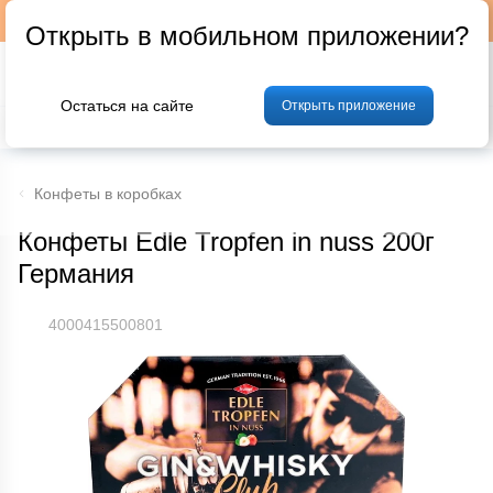
Подписывайтесь на наш телеграм-канал @p24by
Открыть в мобильном приложении?
Остаться на сайте
Открыть приложение
% Акции и скидки
Хлеб
Фрукты и овощи
Мясо
Птица
Мо
Конфеты в коробках
Конфеты Edle Tropfen in nuss 200г
Германия
4000415500801