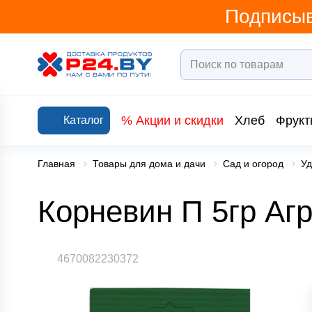
Подписыв
% Акции и скидки
Хлеб
Фрукт
Каталог
Главная
Товары для дома и дачи
Сад и огород
Уд
Корневин П 5гр Аг
4670082230372