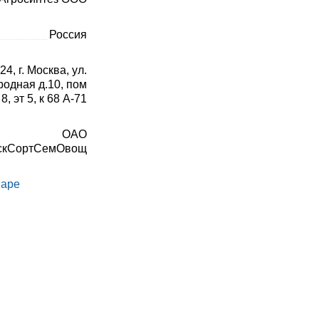
Россия
24, г. Москва, ул.
родная д.10, пом
8, эт 5, к 68 А-71
ОАО
скСортСемОвощ
варе