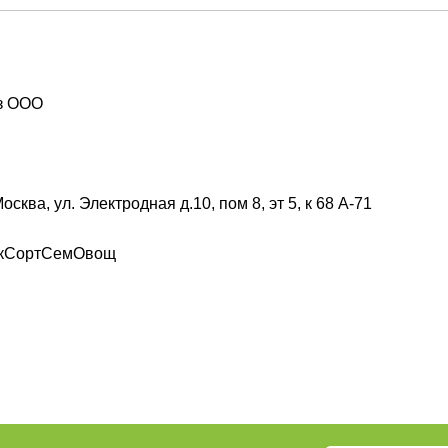
з ООО
Москва, ул. Электродная д.10, пом 8, эт 5, к 68 А-71
кСортСемОвощ