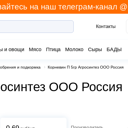
айтесь на наш телеграм-канал 
Контакты
ы и овощи
Мясо
Птица
Молоко
Сыры
БАДЫ
обрения и подкормка
Корневин П 5гр Агросинтез ООО Россия
росинтез ООО Россия
0.69
Производитель