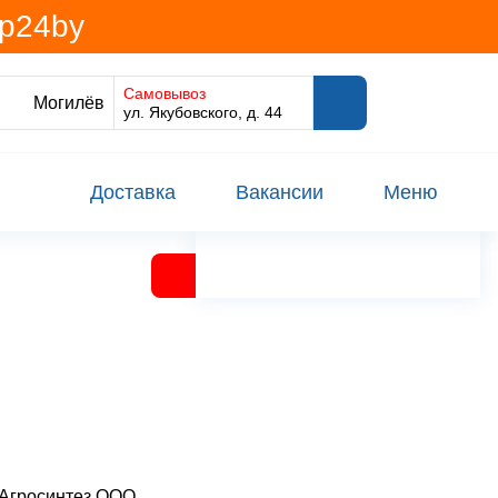
@p24by
Самовывоз
Могилёв
ул. Якубовского, д. 44
Доставка
Вакансии
Меню
Агросинтез ООО