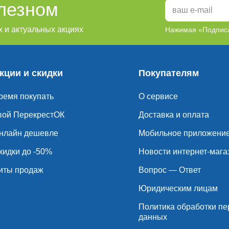
олезном
 и актуальных акциях
Нажимая «Подписа
кции и скидки
Покупателям
ремя покупать
О сервисе
вой ПерекрестОК
Доставка и оплата
нлайн дешевле
Мобильное приложени
кидки до -50%
Новости интернет-мага
иты продаж
Вопрос — Ответ
Юридическим лицам
Политика обработки п
данных