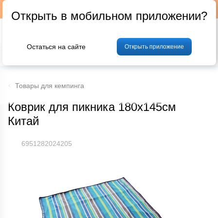
Подписывайтесь на наш телеграм-канал @p24by
Открыть в мобильном приложении?
Остаться на сайте
Открыть приложение
% Акции и скидки
Хлеб
Фрукты и овощи
Мясо
Птица
Мо
Товары для кемпинга
Коврик для пикника 180х145см
Китай
6951282024205