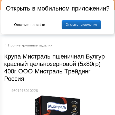
Подписывайтесь на наш телеграм-канал @p24by
Открыть в мобильном приложении?
Остаться на сайте
Открыть приложение
% Акции и скидки
Хлеб
Фрукты и овощи
Мясо
Птица
Мо
Прочие крупяные изделия
Крупа Мистраль пшеничная Булгур
красный цельнозерновой (5х80гр)
400г ООО Мистраль Трейдинг
Россия
4601916010228