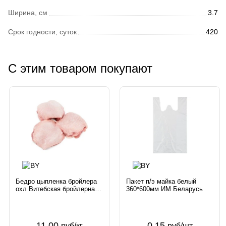
Ширина, см
3.7
Срок годности, суток
420
С этим товаром покупают
Бедро цыпленка бройлера
Пакет п/э майка белый
охл Витебская бройлерная
360*600мм ИМ Беларусь
Беларусь
11.00
0.15
руб/кг
руб/шт