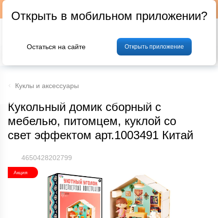
Подписывайтесь на наш телеграм-канал @p24by
Открыть в мобильном приложении?
Остаться на сайте
Открыть приложение
% Акции и скидки
Хлеб
Фрукты и овощи
Мясо
Птица
Мо
Куклы и аксессуары
Кукольный домик сборный с
мебелью, питомцем, куклой со
свет эффектом арт.1003491 Китай
4650428202799
Акция