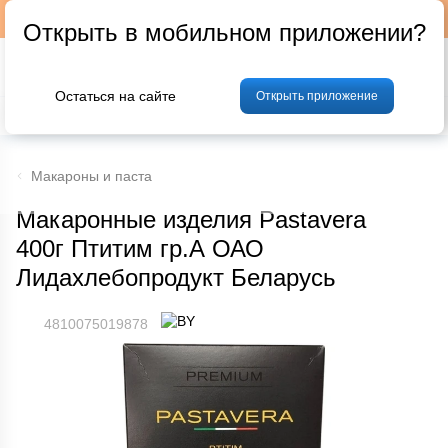
Подписывайтесь на наш телеграм-канал @p24by
Открыть в мобильном приложении?
Остаться на сайте
Открыть приложение
% Акции и скидки
Хлеб
Фрукты и овощи
Мясо
Птица
Мо
Макароны и паста
Макаронные изделия Pastavera
400г Птитим гр.А ОАО
Лидахлебопродукт Беларусь
4810075019878