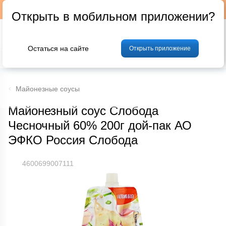
Подписывайтесь на наш телеграм-канал @p24by
Открыть в мобильном приложении?
Остаться на сайте
Открыть приложение
% Акции и скидки
Хлеб
Фрукты и овощи
Мясо
Птица
Мо
Майонезные соусы
Майонезный соус Слобода
Чесночный 60% 200г дой-пак АО
ЭФКО Россия Слобода
4600699007111