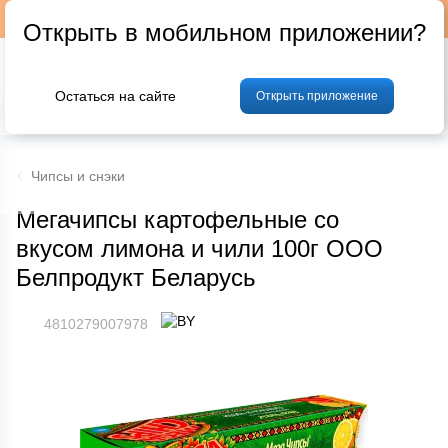
Подписывайтесь на наш телеграм-канал @p24by
Открыть в мобильном приложении?
Остаться на сайте
Открыть приложение
% Акции и скидки
Хлеб
Фрукты и овощи
Мясо
Птица
Мо
Чипсы и снэки
Мегачипсы картофельные со
вкусом лимона и чили 100г ООО
Белпродукт Беларусь
4810279007978