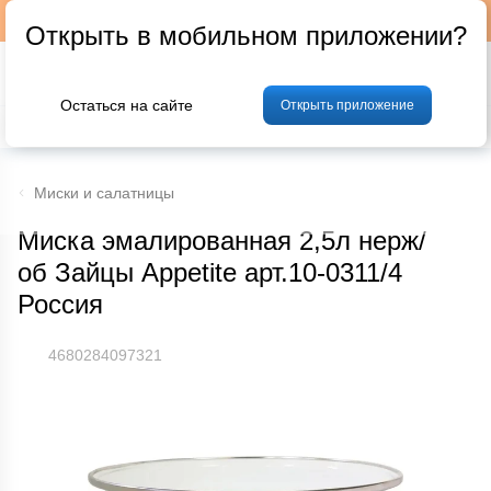
Подписывайтесь на наш телеграм-канал @p24by
Открыть в мобильном приложении?
Остаться на сайте
Открыть приложение
% Акции и скидки
Хлеб
Фрукты и овощи
Мясо
Птица
Мо
Миски и салатницы
Миска эмалированная 2,5л нерж/
об Зайцы Appetite арт.10-0311/4
Россия
4680284097321