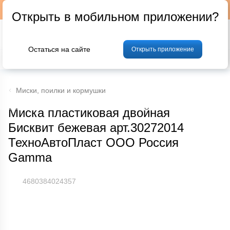
Подписывайтесь на наш телеграм-канал @p24by
Открыть в мобильном приложении?
Остаться на сайте
Открыть приложение
% Акции и скидки
Хлеб
Фрукты и овощи
Мясо
Птица
Мо
Миски, поилки и кормушки
Миска пластиковая двойная
Бисквит бежевая арт.30272014
ТехноАвтоПласт ООО Россия
Gamma
4680384024357