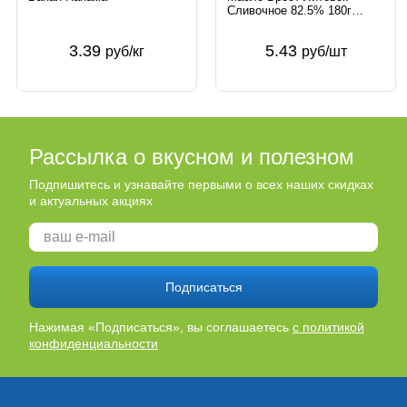
Сливочное 82.5% 180г
несоленое Беларусь Брест-
Литовск
3.39
5.43
руб/кг
руб/шт
Рассылка о вкусном и полезном
Подпишитесь и узнавайте первыми о всех наших скидках
и актуальных акциях
Подписаться
Нажимая «Подписаться», вы соглашаетесь
с политикой
конфиденциальности