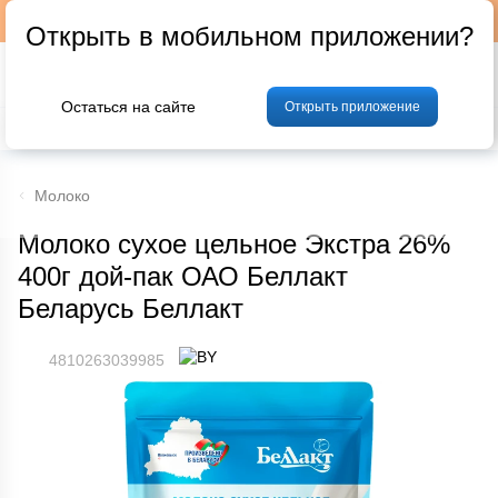
Подписывайтесь на наш телеграм-канал @p24by
Открыть в мобильном приложении?
Остаться на сайте
Открыть приложение
% Акции и скидки
Хлеб
Фрукты и овощи
Мясо
Птица
Мо
Молоко
Молоко сухое цельное Экстра 26%
400г дой-пак ОАО Беллакт
Беларусь Беллакт
4810263039985