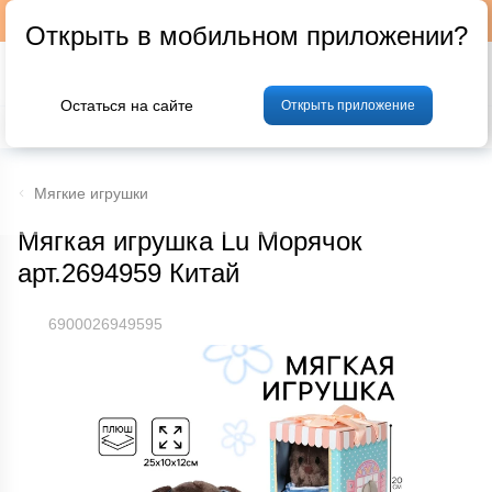
Подписывайтесь на наш телеграм-канал @p24by
Открыть в мобильном приложении?
Остаться на сайте
Открыть приложение
% Акции и скидки
Хлеб
Фрукты и овощи
Мясо
Птица
Мо
Мягкие игрушки
Мягкая игрушка Lu Морячок
арт.2694959 Китай
6900026949595