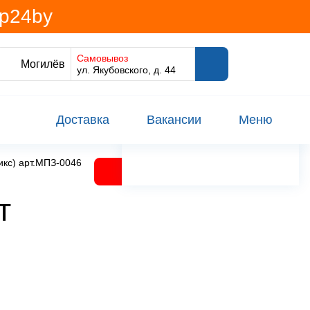
@p24by
Самовывоз
Могилёв
ул. Якубовского, д. 44
Доставка
Вакансии
Меню
кс) арт.МПЗ-0046 Китай
т