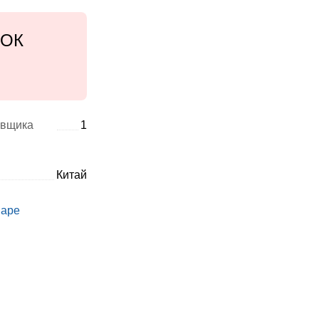
тОК
авщика
1
Китай
варе