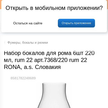
Подписывайтесь на наш телеграм-канал @p24by
Открыть в мобильном приложении?
Остаться на сайте
Открыть приложение
% Акции и скидки
Хлеб
Фрукты и овощи
Мясо
Птица
Мо
Фужеры, бокалы и рюмки
Набор бокалов для рома 6шт 220
мл, rum 22 арт.7368/220 rum 22
RONA, a.s. Словакия
8581782248689