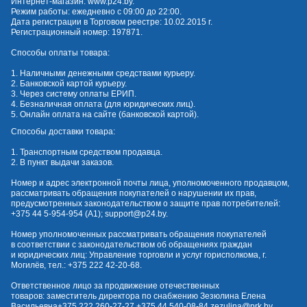
Интернет-магазин:
www.p24.by
.
Режим работы: ежедневно с 09:00 до 22:00.
Дата регистрации в Торговом реестре: 10.02.2015 г.
Регистрационный номер: 197871.
Способы оплаты товара:
1. Наличными денежными средствами курьеру.
2. Банковской картой курьеру.
3. Через систему оплаты ЕРИП.
4. Безналичная оплата (для юридических лиц).
5. Онлайн оплата на сайте (банковской картой).
Способы доставки товара:
1. Транспортным средством продавца.
2. В пункт выдачи заказов.
Номер и адрес электронной почты лица, уполномоченного продавцом,
рассматривать обращения покупателей о нарушении их прав,
предусмотренных законодательством о защите прав потребителей:
+375 44 5-954-954
(А1);
support@p24.by
.
Номер уполномоченных рассматривать обращения покупателей
в соответствии с законодательством об обращениях граждан
и юридических лиц: Управление торговли и услуг горисполкома, г.
Могилёв, тел.:
+375 222 42-20-68
.
Ответственное лицо за продвижение отечественных
товаров: заместитель директора по снабжению Зезюлина Елена
Васильевна
+375 222 260-27-27
,
+375 44 540-08-84
,
zezulina@prk.by