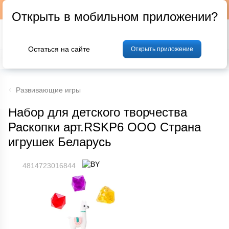
Подписывайтесь на наш телеграм-канал @p24by
Открыть в мобильном приложении?
Остаться на сайте
Открыть приложение
% Акции и скидки
Хлеб
Фрукты и овощи
Мясо
Птица
Мо
Развивающие игры
Набор для детского творчества
Раскопки арт.RSKP6 ООО Страна
игрушек Беларусь
4814723016844