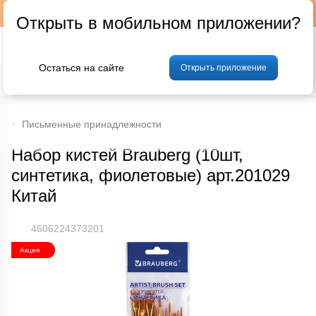
Подписывайтесь на наш телеграм-канал @p24by
Открыть в мобильном приложении?
Остаться на сайте
Открыть приложение
% Акции и скидки
Хлеб
Фрукты и овощи
Мясо
Птица
Мо
Письменные принадлежности
Набор кистей Brauberg (10шт,
синтетика, фиолетовые) арт.201029
Китай
4606224373201
Акция