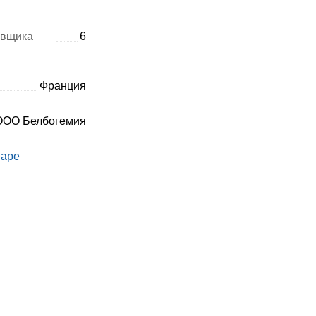
авщика
6
Франция
ОО Белбогемия
варе