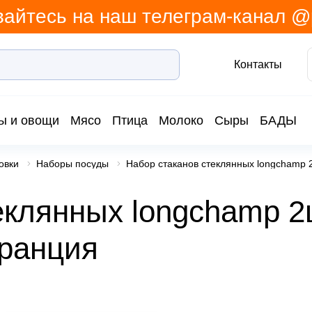
айтесь на наш телеграм-канал 
Контакты
ы и овощи
Мясо
Птица
Молоко
Сыры
БАДЫ
овки
Наборы посуды
Набор стаканов стеклянных longchamp 
еклянных longchamp 2
Франция