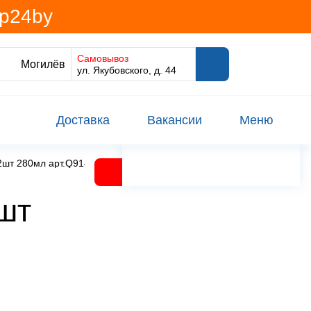
@p24by
Самовывоз
Могилёв
ул. Якубовского, д. 44
Доставка
Вакансии
Меню
2шт 280мл арт.Q9148 Франция
шт