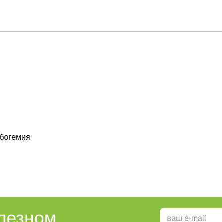
богемия
олезном