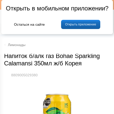
Подписывайтесь на наш телеграм-канал @p24by
Открыть в мобильном приложении?
Остаться на сайте
Открыть приложение
% Акции и скидки
Хлеб
Фрукты и овощи
Мясо
Птица
Мо
Лимонады
Напиток б/алк газ Bohae Sparkling
Calamansi 350мл ж/б Корея
8809005029380