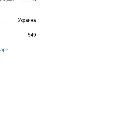
Украина
549
варе