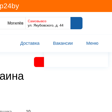
@p24by
Самовывоз
Могилёв
ул. Якубовского, д. 44
Доставка
Вакансии
Меню
раина
авщика
10