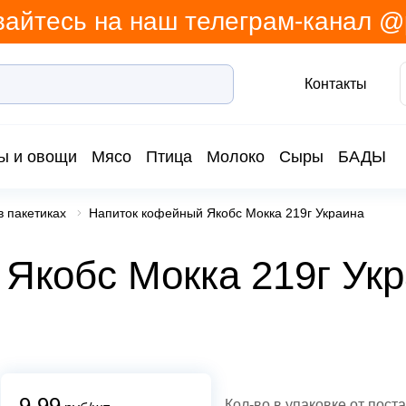
айтесь на наш телеграм-канал 
Контакты
ы и овощи
Мясо
Птица
Молоко
Сыры
БАДЫ
в пакетиках
Напиток кофейный Якобс Мокка 219г Украина
Якобс Мокка 219г Ук
9.99
Кол-во в упаковке от пост