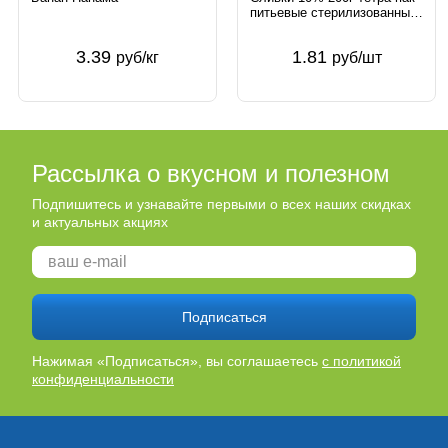
питьевые стерилизованные
Беллакт Беларусь
3.39
1.81
руб/кг
руб/шт
Рассылка о вкусном и полезном
Подпишитесь и узнавайте первыми о всех наших скидках
и актуальных акциях
Подписаться
Нажимая «Подписаться», вы соглашаетесь
с политикой
конфиденциальности