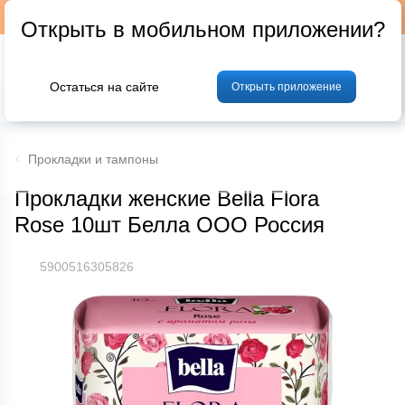
Подписывайтесь на наш телеграм-канал @p24by
Открыть в мобильном приложении?
Остаться на сайте
Открыть приложение
% Акции и скидки
Хлеб
Фрукты и овощи
Мясо
Птица
Мо
Прокладки и тампоны
Прокладки женские Bella Flora
Rose 10шт Белла ООО Россия
5900516305826