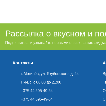
Рассылка о вкусном и п
Подпишитесь и узнавайте первыми о всех наших скидках
Контакты
А
г. Могилёв, ул. Якубовского, д. 44
В
Пн-Вс: с 08:00 до 21:00
Т
+375 44 595-49-54
О
+375 44 595-49-54
С