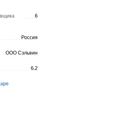
авщика
6
Россия
ООО Сэльвин
6.2
варе