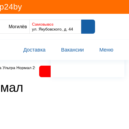
@p24by
Самовывоз
Могилёв
ул. Якубовского, д. 44
Доставка
Вакансии
Меню
а Ультра Нормал 20шт Россия
рмал