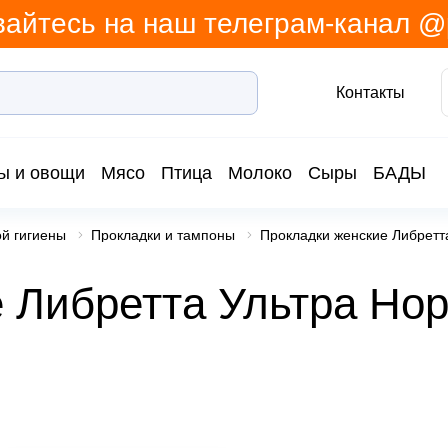
айтесь на наш телеграм-канал 
Контакты
ы и овощи
Мясо
Птица
Молоко
Сыры
БАДЫ
й гигиены
Прокладки и тампоны
Прокладки женские Либретт
 Либретта Ультра Но