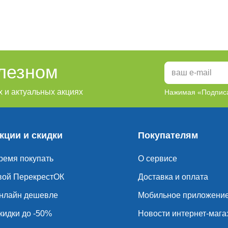
олезном
 и актуальных акциях
Нажимая «Подписа
кции и скидки
Покупателям
ремя покупать
О сервисе
вой ПерекрестОК
Доставка и оплата
нлайн дешевле
Мобильное приложени
кидки до -50%
Новости интернет-мага