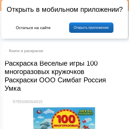
Подписывайтесь на наш телеграм-канал @p24by
Открыть в мобильном приложении?
Остаться на сайте
Открыть приложение
% Акции и скидки
Хлеб
Фрукты и овощи
Мясо
Птица
Мо
Книги и раскраски
Раскраска Веселые игры 100
многоразовых кружочков
Раскраски ООО Симбат Россия
Умка
9785506064015