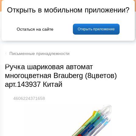
Подписывайтесь на наш телеграм-канал @p24by
Открыть в мобильном приложении?
Остаться на сайте
Открыть приложение
% Акции и скидки
Хлеб
Фрукты и овощи
Мясо
Птица
Мо
Письменные принадлежности
Ручка шариковая автомат
многоцветная Brauberg (8цветов)
арт.143937 Китай
4606224371658