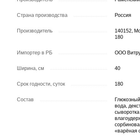
Страна производства
Россия
Производитель
140152, Мо
180
Импортер в РБ
ООО Витр
Ширина, см
40
Срок годности, суток
180
Состав
Глюкозный 
вода, декс
сыворотка 
влагоудер
сорбинова
«варёная 