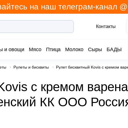
айтесь на наш телеграм-канал 
Контакты
ы и овощи
Мясо
Птица
Молоко
Сыры
БАДЫ
еты
Рулеты и бисквиты
Рулет бисквитный Kovis с кремом ва
Kovis с кремом варен
енский КК ООО Росси