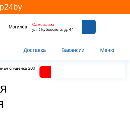
@p24by
Самовывоз
Могилёв
ул. Якубовского, д. 44
Доставка
Вакансии
Меню
реная сгущенка 200г Раменский КК ООО Россия
ая
я