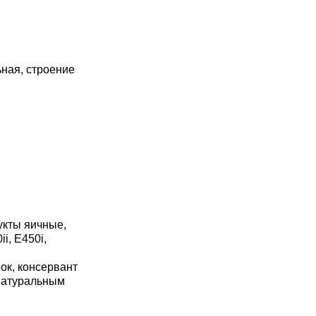
ьная, строение
укты яичные,
i, Е450i,
,
ок, консервант
 натуральным