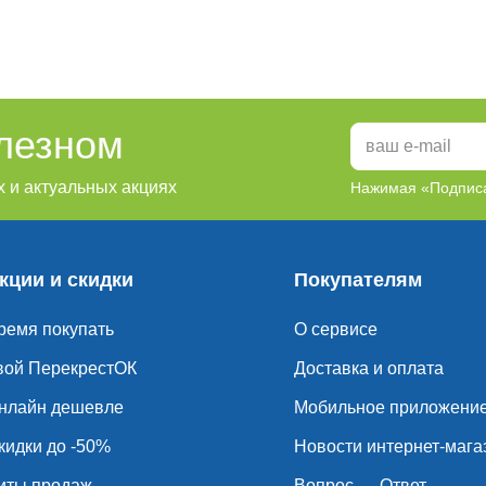
олезном
 и актуальных акциях
Нажимая «Подписа
кции и скидки
Покупателям
ремя покупать
О сервисе
вой ПерекрестОК
Доставка и оплата
нлайн дешевле
Мобильное приложени
кидки до -50%
Новости интернет-мага
иты продаж
Вопрос — Ответ