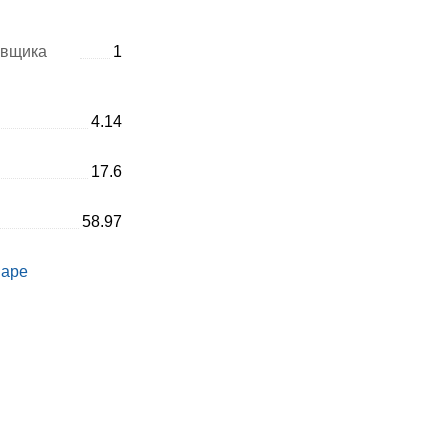
авщика
1
4.14
17.6
58.97
варе