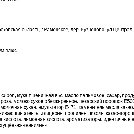
сковская область, г.Раменское, дер. Кузнецово, ул.Централ
ум плюс
сироп, мука пшеничная в /с, масло пальмовое, сахар, прод
троза, молоко сухое обезжиренное, пекарский порошок Е500i
молочная сухая, эмульгатор Е471, заменитель масла какао
живающий агенты ,глицерин, пропиленгликоль, какао-порош
я кислота, лимонная кислота, ароматизаторы, идентичные
сгущёнка» «ванилин».