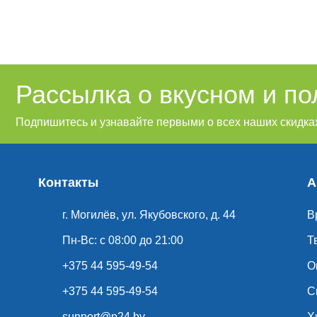
Рассылка о вкусном и п
Подпишитесь и узнавайте первыми о всех наших скидках
Контакты
А
г. Могилёв, ул. Якубовского, д. 44
В
Пн-Вс: с 08:00 до 21:00
Т
+375 44 595-49-54
О
+375 44 595-49-54
С
support@p24.by
Х