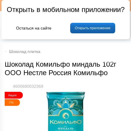
Подписывайтесь на наш телеграм-канал @p24by
Открыть в мобильном приложении?
Остаться на сайте
Открыть приложение
% Акции и скидки
Хлеб
Фрукты и овощи
Мясо
Птица
Мо
Шоколад плитка
Шоколад Комильфо миндаль 102г
ООО Нестле Россия Комильфо
4600680032368
Акция
-7%