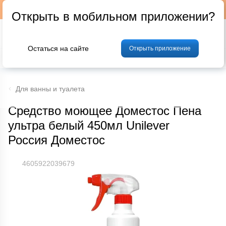
Подписывайтесь на наш телеграм-канал @p24by
Открыть в мобильном приложении?
Остаться на сайте
Открыть приложение
% Акции и скидки
Хлеб
Фрукты и овощи
Мясо
Птица
Мо
Для ванны и туалета
Средство моющее Доместос Пена
ультра белый 450мл Unilever
Россия Доместос
4605922039679