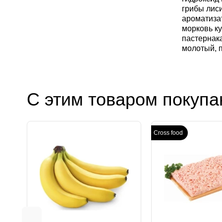
грибы лис
ароматизат
морковь ку
пастернака
молотый, 
С этим товаром покупа
Cross food