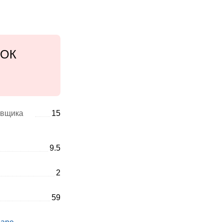
тОК
авщика
15
9.5
2
59