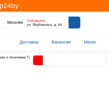
@p24by
Самовывоз
Могилёв
ул. Якубовского, д. 44
Доставка
Вакансии
Меню
ами и лисичками Гурмина-ПРО Беларусь Bistro Gurmina