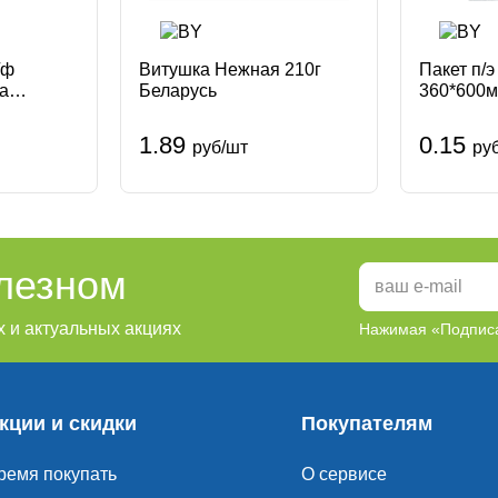
/ф
Витушка Нежная 210г
Пакет п/
а
Беларусь
360*600м
в охл.
1.89
0.15
руб/шт
ру
олезном
 и актуальных акциях
Нажимая «Подписа
кции и скидки
Покупателям
ремя покупать
О сервисе