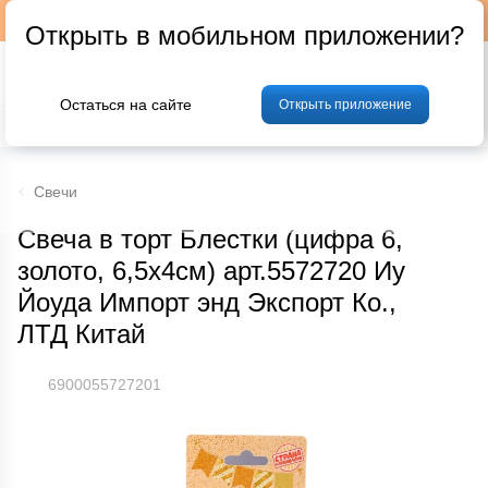
Подписывайтесь на наш телеграм-канал @p24by
Открыть в мобильном приложении?
Остаться на сайте
Открыть приложение
% Акции и скидки
Хлеб
Фрукты и овощи
Мясо
Птица
Мо
Свечи
Свеча в торт Блестки (цифра 6,
золото, 6,5х4см) арт.5572720 Иу
Йоуда Импорт энд Экспорт Ко.,
ЛТД Китай
6900055727201