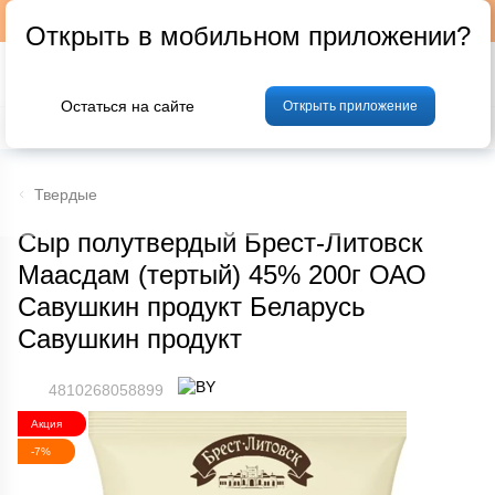
Подписывайтесь на наш телеграм-канал @p24by
Открыть в мобильном приложении?
Остаться на сайте
Открыть приложение
% Акции и скидки
Хлеб
Фрукты и овощи
Мясо
Птица
Мо
Твердые
Сыр полутвердый Брест-Литовск
Маасдам (тертый) 45% 200г ОАО
Савушкин продукт Беларусь
Савушкин продукт
4810268058899
Акция
-7%