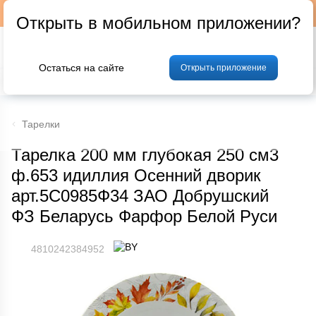
Подписывайтесь на наш телеграм-канал @p24by
Открыть в мобильном приложении?
Остаться на сайте
Открыть приложение
% Акции и скидки
Хлеб
Фрукты и овощи
Мясо
Птица
Мо
Тарелки
Тарелка 200 мм глубокая 250 см3
ф.653 идиллия Осенний дворик
арт.5С0985Ф34 ЗАО Добрушский
ФЗ Беларусь Фарфор Белой Руси
4810242384952