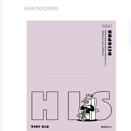
4606782626900