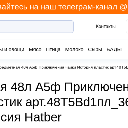
айтесь на наш телеграм-канал 
Контакты
ы и овощи
Мясо
Птица
Молоко
Сыры
БАДЫ
предметная 48л А5ф Приключения чайки История пластик арт.48Т
ая 48л А5ф Приключе
стик арт.48Т5Вd1пл_3
сия Hatber