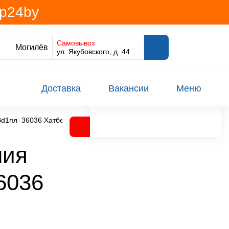
@p24by
Самовывоз
Могилёв
ул. Якубовского, д. 44
Доставка
Вакансии
Меню
5Вd1пл_36036 Хатбер-М ООО Россия Hatber
ния
6036