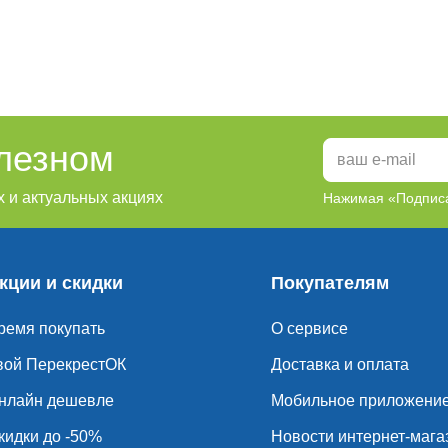
олезном
 и актуальных акциях
Нажимая «Подписа
кции и скидки
Покупателям
ремя покупать
О сервисе
вой ПерекрестОК
Доставка и оплата
нлайн дешевле
Мобильное приложени
кидки до -50%
Новости интернет-мага