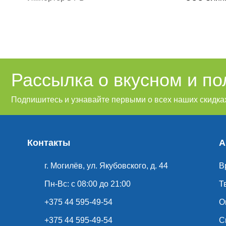
Рассылка о вкусном и п
Подпишитесь и узнавайте первыми о всех наших скидках
Контакты
А
г. Могилёв, ул. Якубовского, д. 44
В
Пн-Вс: с 08:00 до 21:00
Т
+375 44 595-49-54
О
+375 44 595-49-54
С