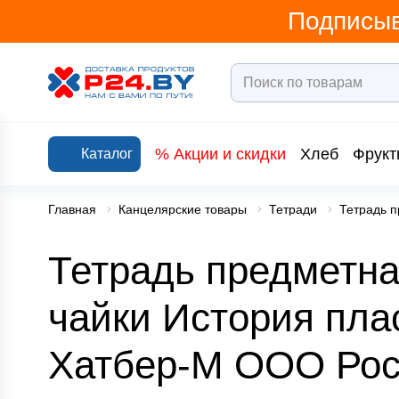
Подписыв
% Акции и скидки
Хлеб
Фрукт
Каталог
Главная
Канцелярские товары
Тетради
Тетрадь 
Тетрадь предметн
чайки История пла
Хатбер-М ООО Рос