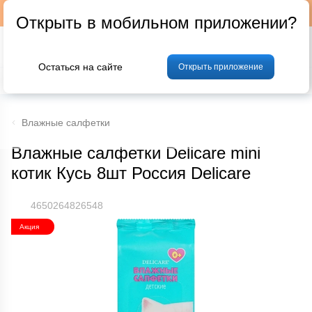
Подписывайтесь на наш телеграм-канал @p24by
Открыть в мобильном приложении?
Остаться на сайте
Открыть приложение
% Акции и скидки
Хлеб
Фрукты и овощи
Мясо
Птица
Мо
Влажные салфетки
Влажные салфетки Delicare mini
котик Кусь 8шт Россия Delicare
4650264826548
Акция