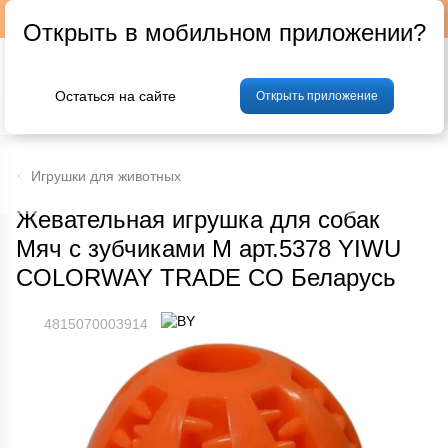
Подписывайтесь на наш телеграм-канал @p24by
Открыть в мобильном приложении?
Остаться на сайте
Открыть приложение
% Акции и скидки
Хлеб
Фрукты и овощи
Мясо
Птица
Мо
Игрушки для животных
Жевательная игрушка для собак
Мяч с зубчиками М арт.5378 YIWU
COLORWAY TRADE CO Беларусь
4815070003914