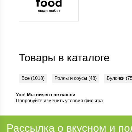
Товары в каталоге
Все (1018)
Роллы и соусы (48)
Булочки (75
Обеды (37)
Наш хлеб (47)
Fast food (31)
Упс! Мы ничего не нашли
Попробуйте изменить условия фильтра
Наш фарш (20)
Вторые блюда и гарниры (145
Свинина (29)
Мясные субпродукты (11)
Де
Индейка и утка (3)
Наши торты (41)
Фарш 
Рассылка о вкусном и п