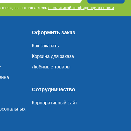
d (2)
ться», вы соглашаетесь
с политикой конфиденциальности
дина (3)
1)
Оформить заказ
ечка (4)
Как заказать
еб (2)
Корзина для заказа
каты (1)
е
Любимые товары
зина
Сотрудничество
Корпоративный сайт
ерсональных