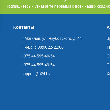
Наши пиццы (55)
Голубцы (5)
Блинчики (1
Подпишитесь и узнавайте первыми о всех наших скидках
Субпродукты из птицы (4)
Печенье (1)
Вла
Соленая рыба (1)
Копченая рыба (1)
Шашл
Контакты
А
Другие виды мяса (1)
Блинчики и сырники (2)
г. Могилёв, ул. Якубовского, д. 44
В
Вермишель (1)
Мясные полуфабрикаты (1)
Пн-Вс: с 08:00 до 21:00
Т
Котлеты и другие п/ф (2)
Охлажденная рыба (
+375 44 595-49-54
О
+375 44 595-49-54
С
support@p24.by
Х