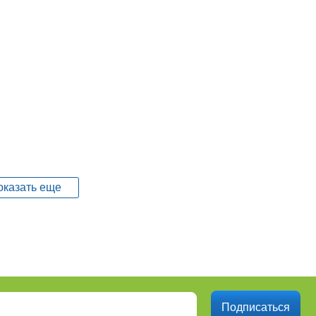
25)
оказать еще
печенье (11)
34)
Подписаться