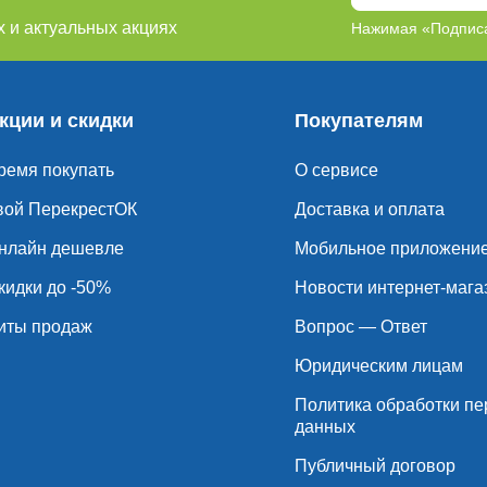
0)
Наши сухари и сушки (2)
Готовые овощи Cross foo
 и актуальных акциях
Нажимая «Подписа
жный корм для собак (1)
Колбаски и купаты (5)
Говя
ык и стейки (3)
Пирожные (13)
Оливки и маслины (
кции и скидки
Покупателям
Торты (5)
Белый хлеб (4)
Шпик и сало (4)
Вып
ремя покупать
О сервисе
Фрукты в шоколаде (1)
Стейки и филе тушки (1)
Хл
вой ПерекрестОК
Доставка и оплата
1)
Пицца, лазанья и чебуреки (1)
Рыбные полуфабри
нлайн дешевле
Мобильное приложени
кидки до -50%
Новости интернет-мага
иты продаж
Вопрос — Ответ
Юридическим лицам
Политика обработки п
данных
Публичный договор