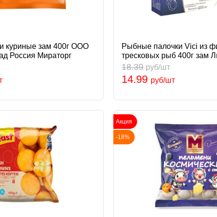
 куриные зам 400г ООО
Рыбные палочки Vici из ф
ад Россия Мираторг
тресковых рыб 400г зам Л
18.39
руб/шт
14.99
т
руб/шт
Акция
-18%