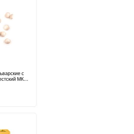
ьварские с
естский МК