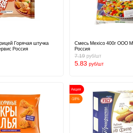
урицей Горячая штучка
Смесь Mexico 400г ООО 
ервис Россия
Россия
7.19
руб/шт
5.83
руб/шт
Акция
-18%