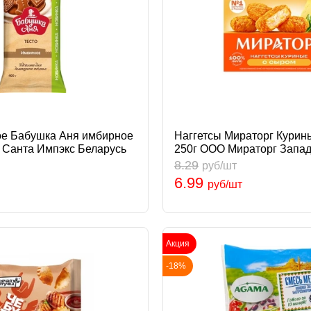
ое Бабушка Аня имбирное
Наггетсы Мираторг Курин
 Санта Импэкс Беларусь
250г ООО Мираторг Запад
8.29
руб/шт
6.99
руб/шт
Акция
-18%