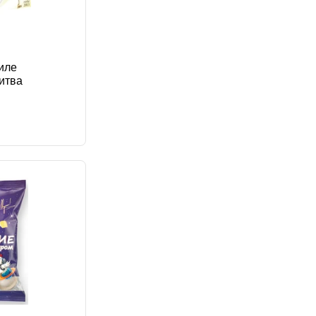
иле
итва