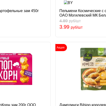
ртофельные зам 450г
Пельмени Космические с 
ОАО Могилевский МК Бел
4.89
руб/шт
3.99
руб/шт
Акция
пКорн зам 200г ООО
Дамплинги Bibigo королев