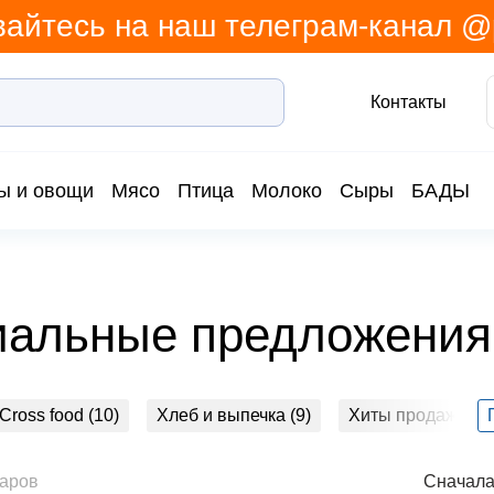
айтесь на наш телеграм-канал 
Контакты
ы и овощи
Мясо
Птица
Молоко
Сыры
БАДЫ
иальные предложения
Cross food (10)
Хлеб и выпечка (9)
Хиты продаж (52)
апитки (168)
Молочная продукция и яйца (114)
Бакал
варов
Сначала