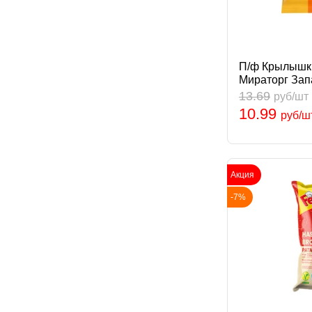
П/ф Крылышки
Мираторг Зап
13.69
руб/шт
10.99
руб/ш
Акция
-7%