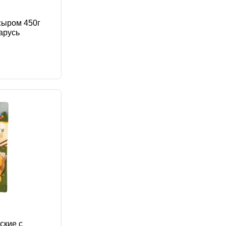
сыром 450г
арусь
ские с