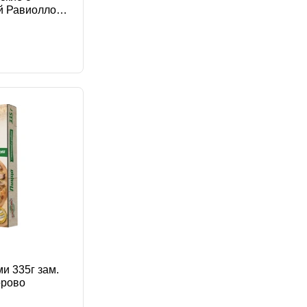
й Равиолло
и 335г зам.
орово