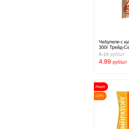
Чебупели с к
300г Трейд-С
6.19
руб/шт
4.89
руб/шт
Акция
-19%