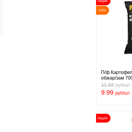
Акция
-14%
П/ф Картофел
обжар/зам 70
11.69
руб/шт
9.99
руб/шт
Акция