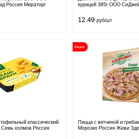
ад Россия Мираторг
курицей 385г ООО СиДже
Рус Россия
12.49
руб/шт
Акция
тофельный классический
Пицца с ветчиной и грибам
 Семь холмов Россия
Морозко Россия Живи Зд