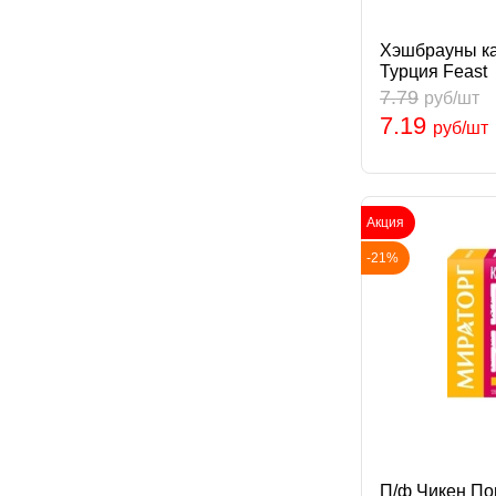
Хэшбрауны ка
Турция Feast
7.79
руб/шт
7.19
руб/шт
Акция
-21%
П/ф Чикен По