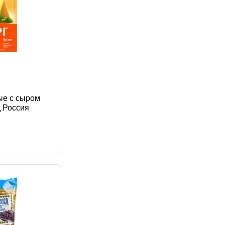
ые с сыром
 Россия