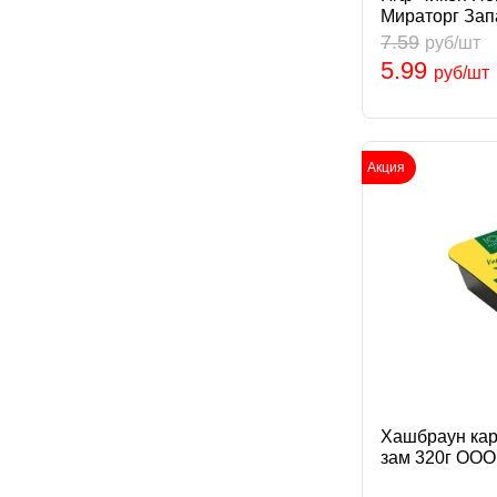
Мираторг Зап
7.59
руб/шт
5.99
руб/шт
Акция
Хашбраун кар
зам 320г ООО