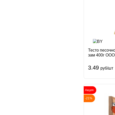
Тесто песочн
зам 400г ООО
3.49
руб/шт
Акция
-21%