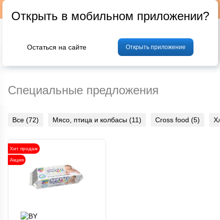
Подписывайтесь на наш телеграм-канал @p24by
Открыть в мобильном приложении?
Остаться на сайте
Открыть приложение
% Акции и скидки
Хлеб
Фрукты и овощи
Мясо
Птица
Мо
Специальные предложения
Все (72)
Мясо, птица и колбасы (11)
Cross food (5)
Х
Хит продаж
Акция