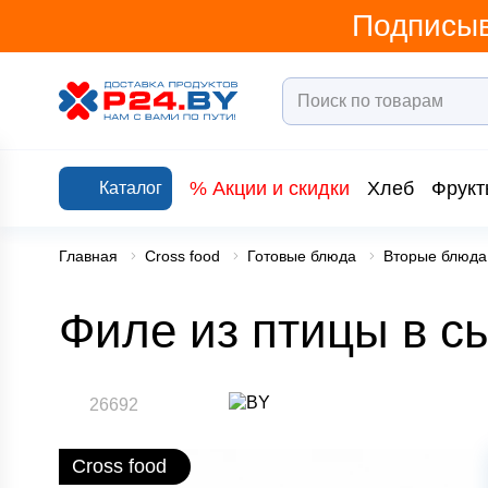
Подписыв
% Акции и скидки
Хлеб
Фрукт
Каталог
Главная
Cross food
Готовые блюда
Вторые блюда
Филе из птицы в с
26692
Cross food