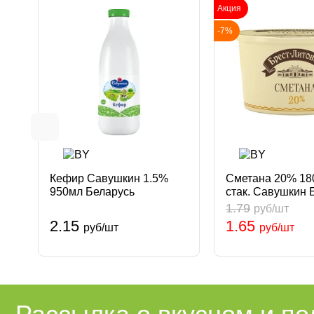
Акция
-7%
Кефир Савушкин 1.5%
Сметана 20% 180
950мл Беларусь
стак. Савушкин 
Брест-Литовск
1.79
руб/шт
2.15
1.65
руб/шт
руб/шт