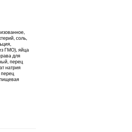
ризованное,
терий, соль,
ьция,
з ГМО), яйца
права для
ный, перец
ат натрия
, перец
 пищевая