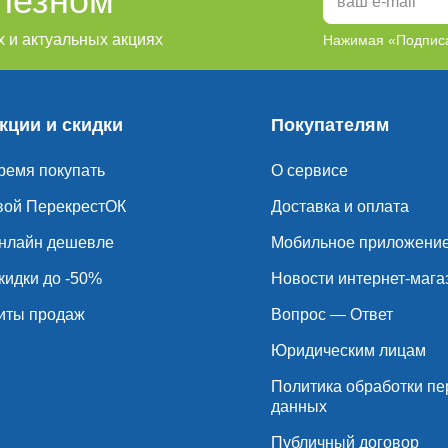
олезном
 и актуальных акциях
Нажимая «Подписа
кции и скидки
Покупателям
ремя покупать
О сервисе
вой ПерекрестОК
Доставка и оплата
нлайн дешевле
Мобильное приложени
кидки до -50%
Новости интернет-мага
иты продаж
Вопрос — Ответ
Юридическим лицам
Политика обработки п
данных
Публичный договор