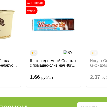
Хит продаж
Акция
5
5
г пл/
Шоколад темный Спартак
Йогурт О
Беларусь
с помадно-слив нач 48г
бифидоб
Беларусь
415г ПЭТ
Беларусь
1.66
2.37
руб/шт
ру