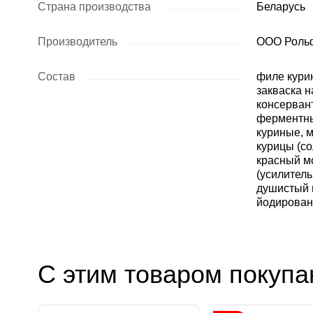
Страна производства
Беларусь
Производитель
ООО Рольф
Состав
филе кури
закваска 
консервант
ферментны
куриные, м
курицы (с
красный м
(усилитель
душистый 
йодирован
С этим товаром покупа