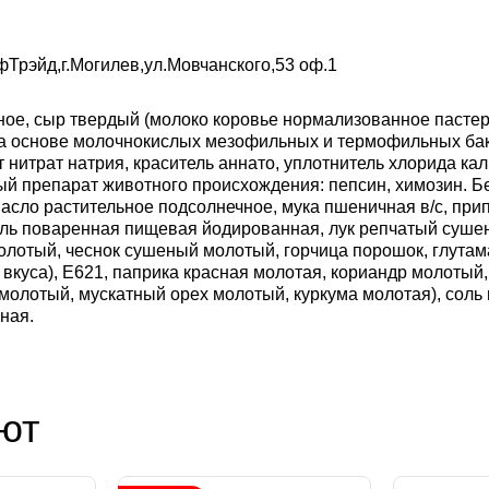
Трэйд,г.Могилев,ул.Мовчанского,53 оф.1
ное, сыр твердый (молоко коровье нормализованное пасте
на основе молочнокислых мезофильных и термофильных бак
 нитрат натрия, краситель аннато, уплотнитель хлорида кал
й препарат животного происхождения: пепсин, химозин. Бе
асло растительное подсолнечное, мука пшеничная в/с, при
оль поваренная пищевая йодированная, лук репчатый суше
олотый, чеснок сушеный молотый, горчица порошок, глутам
 вкуса), Е621, паприка красная молотая, кориандр молотый
молотый, мускатный орех молотый, куркума молотая), соль
ная.
ют